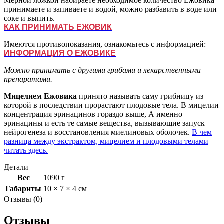
Мерной ложкой набираете необходимое количество Ежовика
принимаете и запиваете и водой, можно разбавить в воде или
соке и выпить.
КАК ПРИНИМАТЬ ЕЖОВИК
Имеются противопоказания, ознакомьтесь с информацией:
ИНФОРМАЦИЯ О ЕЖОВИКЕ
Можно принимать с другими грибами и лекарственными
препаратами.
Мицелием Ежовика
принято называть саму грибницу из
которой в последствии прорастают плодовые тела. В мицелии
концентрация эринацинов гораздо выше, А именно
эринацины и есть те самые вещества, вызывающие запуск
нейрогенеза и восстановления миелиновых оболочек.
В чем
разница между экстрактом, мицелием и плодовыми телами
читать здесь.
Детали
Вес
1090 г
Габариты
10 × 7 × 4 см
Отзывы (0)
Отзывы