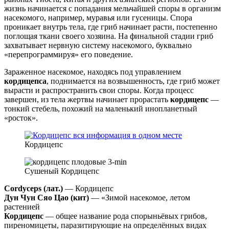
жизнь начинается с попадания мельчайшей споры в организм
насекомого, например, муравья или гусеницы. Спора
проникает внутрь тела, где гриб начинает расти, постепенно
поглощая ткани своего хозяина. На финальной стадии гриб
захватывает нервную систему насекомого, буквально
«перепрограммируя» его поведение.
Зараженное насекомое, находясь под управлением
кордицепса
, поднимается на возвышенность, где гриб может
вырасти и распространить свои споры. Когда процесс
завершен, из тела жертвы начинает прорастать
кордицепс
—
тонкий стебель, похожий на маленький инопланетный
«росток».
Кордицепс
Сушеный Кордицепс
Cordyceps (лат.)
— Кордицепс
Дун Чун Сяо Цао (кит)
— «Зимой насекомое, летом
растенией
Кордицепс
— общее название рода спорыньёвых грибов,
пиреномицеты, паразитирующие на определённых видах