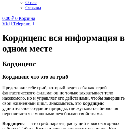
О нас
Отзывы
0.00
₽
0
Корзина
Vk
Telegram
Кордицепс вся информация в
одном месте
Кордицепс
Кордицепс что это за гриб
Представьте себе гриб, который ведет себя как герой
фантастического фильма: он не только захватывает тело
насекомого, но и управляет его действиями, чтобы завершить
свой жизненный цикл. Знакомьтесь, это
кордицепс
—
удивительное создание природы, где жутковатая биология
переплетается с мощными лечебными свойствами.
Кордицепс
— это гриб-паразит, растущий в высокогорных
районах Тибета, Китая и других азиатских регионов. Его