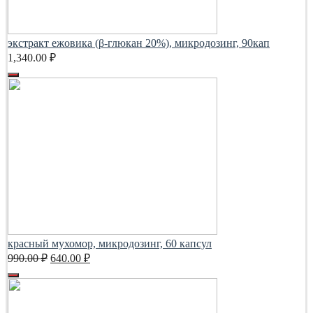
экстракт ежовика (β-глюкан 20%), микродозинг, 90кап
1,340.00
₽
красный мухомор, микродозинг, 60 капсул
Первоначальная
Текущая
990.00
₽
640.00
₽
цена
цена:
составляла
640.00 ₽.
990.00 ₽.