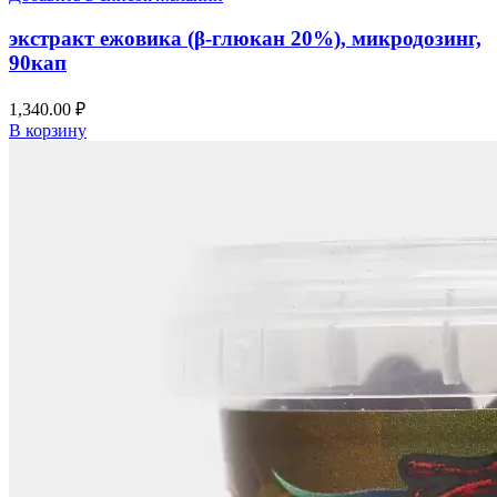
экстракт ежовика (β-глюкан 20%), микродозинг,
90кап
1,340.00
₽
В корзину