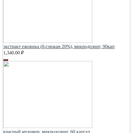
экстракт ежовика (β-глюкан 20%), микродозинг, 90кап
1,340.00
₽
красный мухомор, микродозинг, 60 капсул