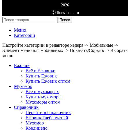
2026
Ⓒ lions'mane.ru
Поиск
Меню
Категории
Настройте категории в редакторе хедера -> Мобильные ->
Элемент меню для мобильных -> Показать/Скрыть -> Выбрать
меню
Ежовик
Всё о Ежовике
Купить Ежовик
Купить Ежовик оптом
Мухомор
Все о мухоморах
Купить мухоморы
Мухоморы оптом
Справочник
Перейти в справочник
Ежовик Гребенчатый
Мухомор
Кордицепс