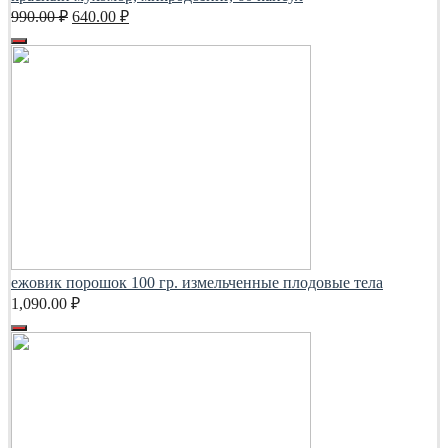
Первоначальная
Текущая
990.00
₽
640.00
₽
цена
цена:
составляла
640.00 ₽.
990.00 ₽.
ежовик порошок 100 гр. измельченные плодовые тела
1,090.00
₽